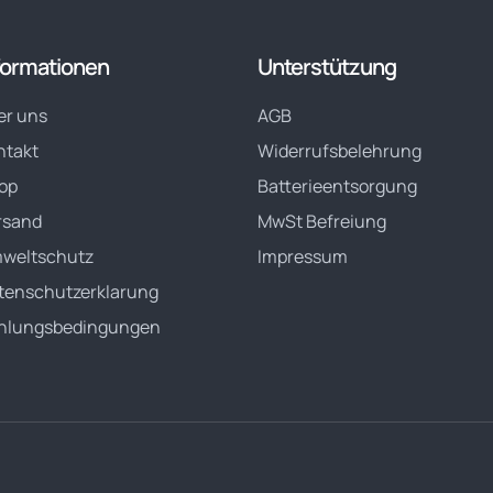
formationen
Unterstützung
er uns
AGB
ntakt
Widerrufsbelehrung
op
Batterieentsorgung
rsand
MwSt Befreiung
weltschutz
Impressum
tenschutzerklarung
hlungsbedingungen