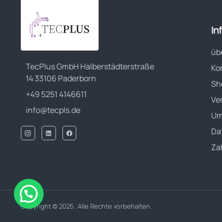
In
üb
TecPlus GmbH Halberstädterstraße
Ko
14 33106 Paderborn
Sh
+49 5251 4146611
Ve
info@tecpls.de
Um
Da
Za
Copyright © 2025 . Alle Rechte vorbehalten.