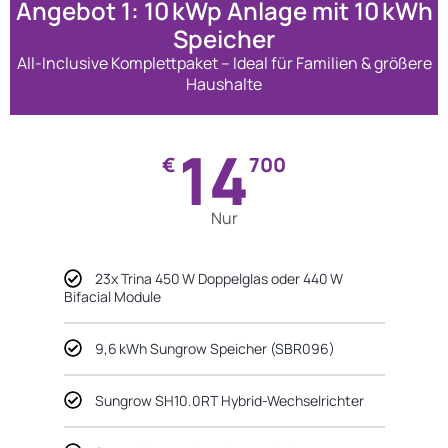
Angebot 1: 10 kWp Anlage mit 10 kWh
Speicher
All-Inclusive Komplettpaket – Ideal für Familien & größere
Haushalte
14
€
700
Nur
23x Trina 450 W Doppelglas oder 440 W
Bifacial Module
9,6 kWh Sungrow Speicher (SBR096)
Sungrow SH10.0RT Hybrid-Wechselrichter