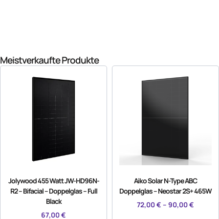
Meistverkaufte Produkte
Jolywood 455 Watt JW-HD96N-
Aiko Solar N-Type ABC
R2 – Bifacial – Doppelglas – Full
Doppelglas – Neostar 2S+ 465W
Black
72,00
€
–
90,00
€
67,00
€