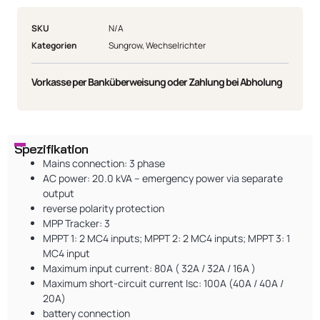
SKU
N/A
Kategorien
Sungrow
,
Wechselrichter
Vorkasse per Banküberweisung oder Zahlung bei Abholung
Spezifikation
Mains connection: 3 phase
AC power: 20.0 kVA – emergency power via separate
output
reverse polarity protection
MPP Tracker: 3
MPPT 1: 2 MC4 inputs; MPPT 2: 2 MC4 inputs; MPPT 3: 1
MC4 input
Maximum input current: 80A ( 32A / 32A / 16A )
Maximum short-circuit current Isc: 100A (40A / 40A /
20A)
battery connection