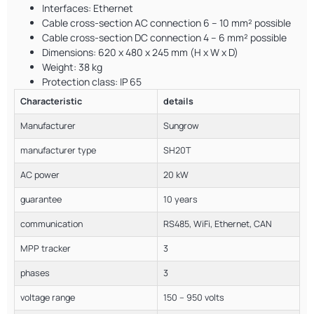
Interfaces: Ethernet
Cable cross-section AC connection 6 – 10 mm² possible
Cable cross-section DC connection 4 – 6 mm² possible
Dimensions: 620 x 480 x 245 mm (H x W x D)
Weight: 38 kg
Protection class: IP 65
Characteristic
details
Manufacturer
Sungrow
manufacturer type
SH20T
AC power
20 kW
guarantee
10 years
communication
RS485, WiFi, Ethernet, CAN
MPP tracker
3
phases
3
voltage range
150 – 950 volts