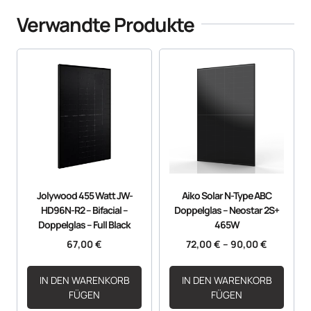
Verwandte Produkte
Jolywood 455 Watt JW-
Aiko Solar N-Type ABC
HD96N-R2 – Bifacial –
Doppelglas – Neostar 2S+
Doppelglas – Full Black
465W
67,00
€
72,00
€
–
90,00
€
IN DEN WARENKORB
IN DEN WARENKORB
FÜGEN
FÜGEN