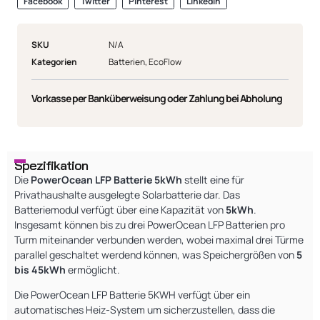
Facebook
Twitter
Pinterest
LinkedIn
SKU
N/A
Kategorien
Batterien
,
EcoFlow
Vorkasse per Banküberweisung oder Zahlung bei Abholung
Spezifikation
Die
PowerOcean LFP Batterie 5kWh
stellt eine für
Privathaushalte ausgelegte Solarbatterie dar. Das
Batteriemodul verfügt über eine Kapazität von
5kWh
.
Insgesamt können bis zu drei PowerOcean LFP Batterien pro
Turm miteinander verbunden werden, wobei maximal drei Türme
parallel geschaltet werdend können, was Speichergrößen von
5
bis 45kWh
ermöglicht.
Die PowerOcean LFP Batterie 5KWH verfügt über ein
automatisches Heiz-System um sicherzustellen, dass die