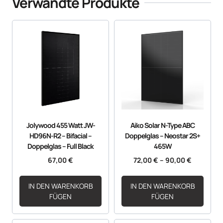
Verwandte Produkte
Jolywood 455 Watt JW-
Aiko Solar N-Type ABC
HD96N-R2 – Bifacial –
Doppelglas – Neostar 2S+
Doppelglas – Full Black
465W
67,00
€
72,00
€
–
90,00
€
IN DEN WARENKORB
IN DEN WARENKORB
FÜGEN
FÜGEN