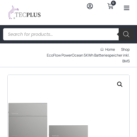
0
Home
Shop
EcoFlow PowerOcean 5KWh Batteriespeicher inkl.
BMS