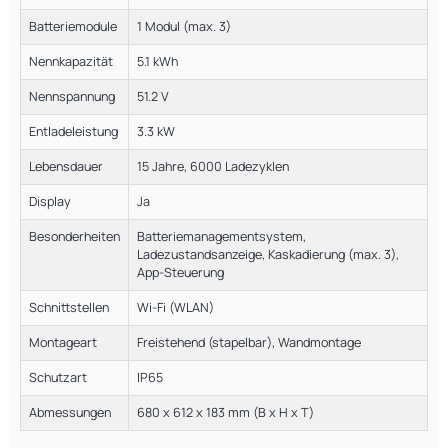
Batteriemodule
1 Modul (max. 3)
Nennkapazität
5.1 kWh
Nennspannung
51.2 V
Entladeleistung
3.3 kW
Lebensdauer
15 Jahre, 6000 Ladezyklen
Display
Ja
Besonderheiten
Batteriemanagementsystem,
Ladezustandsanzeige, Kaskadierung (max. 3),
App-Steuerung
Schnittstellen
Wi-Fi (WLAN)
Montageart
Freistehend (stapelbar), Wandmontage
Schutzart
IP65
Abmessungen
680 x 612 x 183 mm (B x H x T)