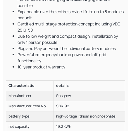
possible
Expandable over the entire service life to up to 8 modules
per unit
Certified multi-stage protection concept including VDE
2510-50
Due to low weight and compact design, installation by
only 1 person possible
Plug and Play between the individual battery modules
Powerful emergency/backup power and off-grid
functionality
10-year product warranty
Characteristic
details
Manufacturer
Sungrow
Manufacturer Item No.
SBR192
battery type
high-voltage lithium iron phosphate
net capacity
19.2 kWh