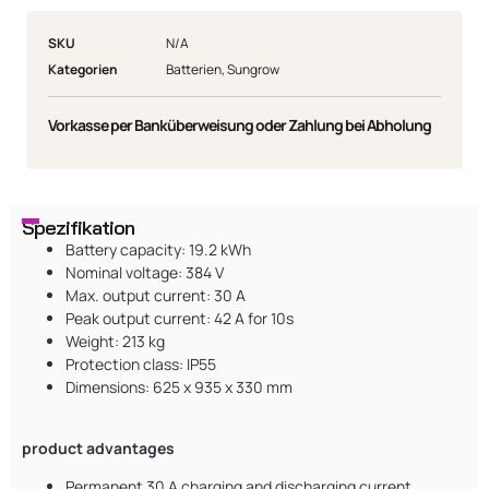
SKU
N/A
Kategorien
Batterien
,
Sungrow
Vorkasse per Banküberweisung oder Zahlung bei Abholung
Spezifikation
Battery capacity: 19.2 kWh
Nominal voltage: 384 V
Max. output current: 30 A
Peak output current: 42 A for 10s
Weight: 213 kg
Protection class: IP55
Dimensions: 625 x 935 x 330 mm
product advantages
Permanent 30 A charging and discharging current