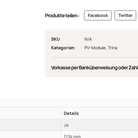
Produkte teilen :
Facebook
Twitter
SKU
N/A
Kategorien
PV-Module
,
Trina
Vorkasse per Banküberweisung oder Zahl
Details
Ja
1134 mm