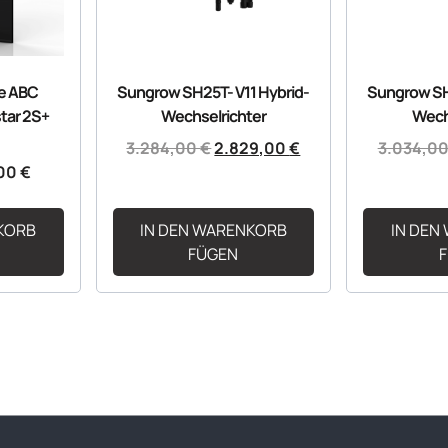
pe ABC
Sungrow SH25T- V11 Hybrid-
Sungrow SH
tar 2S+
Wechselrichter
Wech
3.284,00
€
2.829,00
€
3.034,0
00
€
KORB
IN DEN WARENKORB
IN DEN
FÜGEN