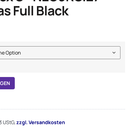
as Full Black
Alternative:
ÜGEN
 3 UStG,
zzgl.
Versandkosten