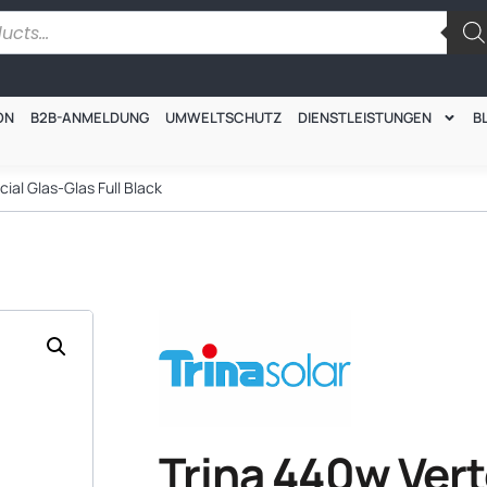
ON
B2B-ANMELDUNG
UMWELTSCHUTZ
DIENSTLEISTUNGEN
B
ial Glas-Glas Full Black
Trina 440w Ver