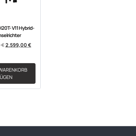
20T- V11 Hybrid-
selrichter
0
€
2.599,00
€
 WARENKORB
FÜGEN