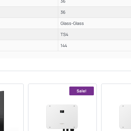
36
36
Glass-Glass
TS4
144
Sale!