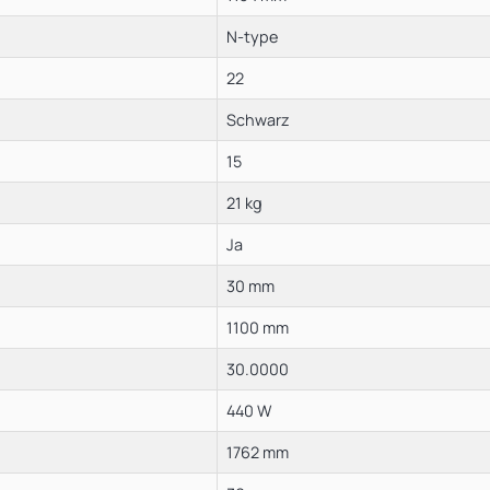
N-type
22
Schwarz
15
21 kg
Ja
30 mm
1100 mm
30.0000
440 W
1762 mm