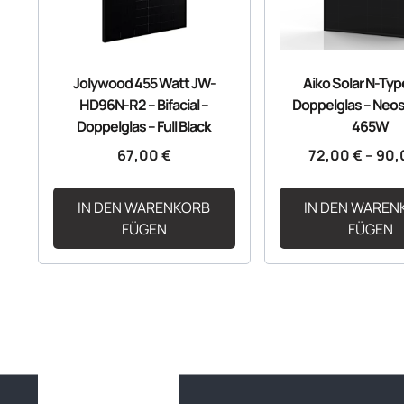
Jolywood 455 Watt JW-
Aiko Solar N-Ty
HD96N-R2 – Bifacial –
Doppelglas – Neos
Doppelglas – Full Black
465W
67,00
€
72,00
€
–
90,
IN DEN WARENKORB
IN DEN WAREN
FÜGEN
FÜGEN