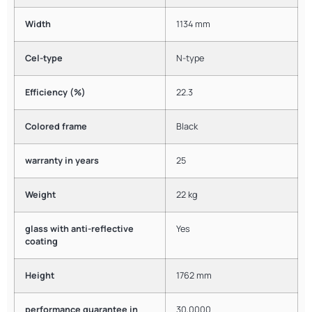
Width
1134 mm
Cel-type
N-type
Efficiency (%)
22.3
Colored frame
Black
warranty in years
25
Weight
22 kg
glass with anti-reflective
Yes
coating
Height
1762 mm
performance guarantee in
30,0000