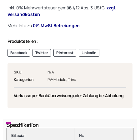
Inkl. 0% Mehrwertsteuer gemäß § 12 Abs. 3 UStG,
zzgl.
Versandkosten
Mehr Info zu
0%
MwSt Befreiungen
Produkte teilen :
Facebook
Twitter
Pinterest
LinkedIn
SKU
N/A
Kategorien
PV-Module
,
Trina
Vorkasse per Banküberweisung oder Zahlung bei Abholung
Spezifikation
Bifacial
No