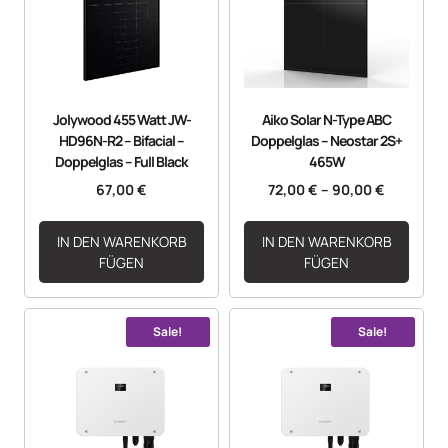
Jolywood 455 Watt JW-
Aiko Solar N-Type ABC
HD96N-R2 – Bifacial –
Doppelglas – Neostar 2S+
Doppelglas – Full Black
465W
67,00
€
72,00
€
–
90,00
€
IN DEN WARENKORB
IN DEN WARENKORB
FÜGEN
FÜGEN
Sale!
Sale!