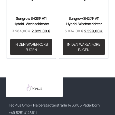
Sungrow SH25T- V11
Sungrow SH20T- V11
Hybrid- Wechselrichter
Hybrid- Wechselrichter
3.284,00
€
2.829,00
€
3.034,00
€
2.599,00
€
IN DEN WARENKORB
IN DEN WARENKORB
FÜGEN
FÜGEN
TecPlus GmbH Halberstädterstraße 14 33106 Paderborn
+49 5251 4146611